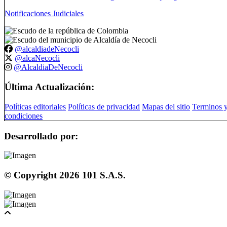
Notificaciones Judiciales
@alcaldiadeNecocli
@alcaNecocli
@AlcaldiaDeNecocli
Última Actualización:
Políticas editoriales
Políticas de privacidad
Mapas del sitio
Terminos 
condiciones
Desarrollado por:
© Copyright
2026
101 S.A.S.