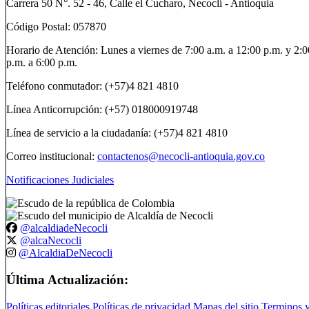
Carrera 50 N°. 52 - 46, Calle el Cucharo, Necoclí - Antioquia
Código Postal: 057870
Horario de Atención: Lunes a viernes de 7:00 a.m. a 12:00 p.m. y 2:0
p.m. a 6:00 p.m.
Teléfono conmutador: (+57)4 821 4810
Línea Anticorrupción: (+57) 018000919748
Línea de servicio a la ciudadanía: (+57)4 821 4810
Correo institucional:
contactenos@necocli-antioquia.gov.co
Notificaciones Judiciales
@alcaldiadeNecocli
@alcaNecocli
@AlcaldiaDeNecocli
Última Actualización:
Políticas editoriales
Políticas de privacidad
Mapas del sitio
Terminos 