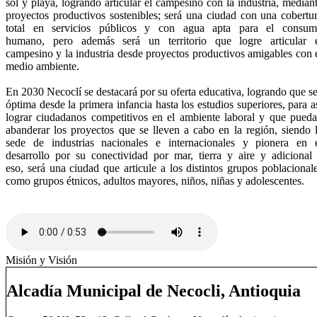
sol y playa, logrando articular el campesino
c
on la industria, median
proyectos productivos sostenibles; será una ciudad con
u
na cobertu
total en servicios públicos y con agua apta para el consu
humano,
p
ero además será un territorio que logre articular 
campesino y la industria desde
p
royectos productivos amigables con 
medio ambiente.
En 2030 Necoclí se destacará por su oferta educativa, logrando que s
óptima
d
esde la primera infancia hasta los estudios superiores, para a
lograr ciudadanos
c
ompetitivos en el ambiente laboral y que pued
abanderar los proyectos que se
l
leven a cabo en la región, siendo 
sede de industrias nacionales e internacionales
y p
ionera en 
desarrollo por su conectividad por mar, tierra y aire y adicional
eso,
s
erá una ciudad que articule a los distintos grupos poblacional
como grupos
é
tnicos, adultos mayores, niños, niñas y adolescentes.
Misión y Visión
Alcadía Municipal de Necocli, Antioquia