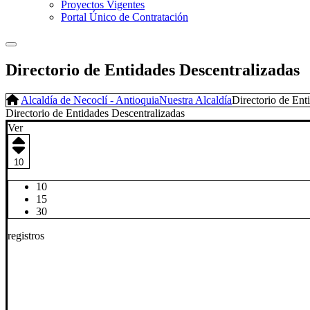
Proyectos Vigentes
Portal Único de Contratación
Directorio de Entidades Descentralizadas
Alcaldía de Necoclí - Antioquia
Nuestra Alcaldía
Directorio de Ent
​Director​io de Entidades Descentralizadas
Ver
10
10
15
30
registros