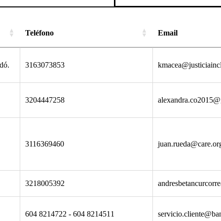
Teléfono
Email
dó.
3163073853
kmacea@justiciaincl
3204447258
alexandra.co2015@
3116369460
juan.rueda@care.or
3218005392
andresbetancurcor
604 8214722 ‐ 604 8214511
servicio.cliente@ba