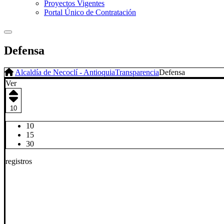
Proyectos Vigentes
Portal Único de Contratación
Defensa
Alcaldía de Necoclí - Antioquia
Transparencia
Defensa
Ver
10
10
15
30
registros